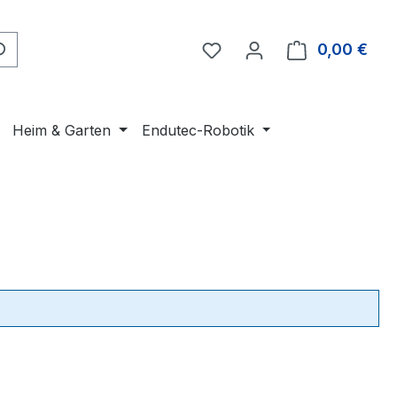
Du hast 0 Produkte auf 
0,00 €
Ware
Heim & Garten
Endutec-Robotik