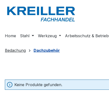
m Hauptinhalt springen
Zur Suche springen
Zur Hauptnavigation springen
Home
Stahl
Werkzeug
Arbeitsschutz & Betrieb
Bedachung
Dachzubehör
Keine Produkte gefunden.