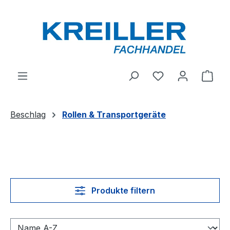
Zum Hauptinhalt springen
Du hast 0 Produ
Ware
Beschlag
Rollen & Transportgeräte
Produkte filtern