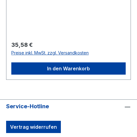
Haushaltsgeräten.(max. 100 kg belastbar)
Regulärer Preis:
35,58 €
Preise inkl. MwSt. zzgl. Versandkosten
In den Warenkorb
Service-Hotline
Vertrag widerrufen