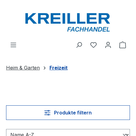
Zum Hauptinhalt springen
Du hast 0 Produ
Ware
Heim & Garten
Freizeit
Produkte filtern