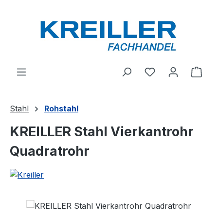
Zum Hauptinhalt springen
Du hast 0 Produ
Ware
Stahl
Rohstahl
KREILLER Stahl Vierkantrohr
Quadratrohr
Bildergalerie überspringen