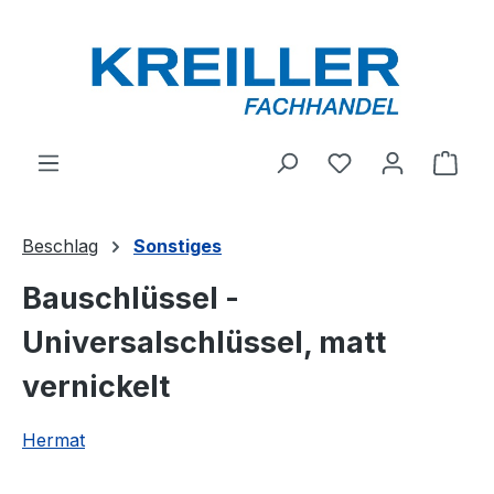
Zum Hauptinhalt springen
Du hast 0 Produ
Ware
Beschlag
Sonstiges
Bauschlüssel -
Universalschlüssel, matt
vernickelt
Hermat